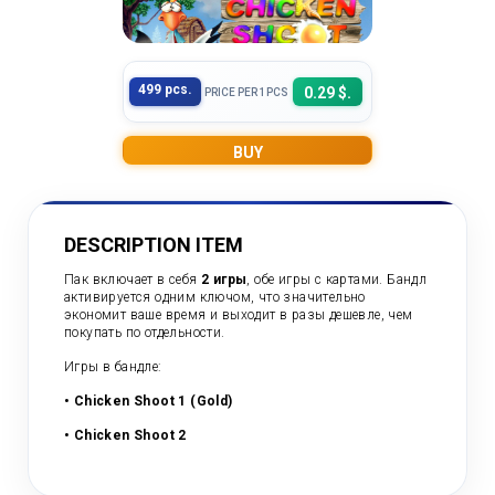
499 pcs.
0.29 $.
PRICE PER 1PCS
BUY
DESCRIPTION ITEM
Пак включает в себя
2 игры
, обе игры с картами. Бандл
активируется одним ключом, что значительно
экономит ваше время и выходит в разы дешевле, чем
покупать по отдельности.
Игры в бандле:
Count items in basket
• Chicken Shoot 1 (Gold)
Count goods in basket
Count
•
Chicken Shoot 2
Price without discount
$