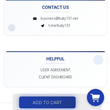
CONTACT US
business@baty131.net
t.me/baty131
HELPFUL
USER AGREEMENT
CLIENT DASHBOARD
ADD TO CART